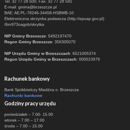
Tel. 32 77 28 500, Fax. 32 77 28 591
E-mail:
gmina@brzeszcze.pl
BAE: AE:PL-78246-34458-HSBWB-10
Elektroniczna skrzynka podawcza (http://epuap.gov.pl):
/6m973oagob/skrytka
NIP Gminy Brzeszcze
: 5492197470
Regon Gminy Brzeszcze
: 356305070
NIP Urzędu Gminy w Brzeszczach
: 6521005374
Regon Urzędu Gminy w Brzeszczach
: 000523979
Rachunek bankowy
Bank Spółdzielczy Miedźna o. Brzeszcze
Rachunki bankowe
Godziny pracy urzędu
poniedziałek – 7.00- 15.00
wtorek – 7.00 – 17.00
środa – 7.00 – 15.00