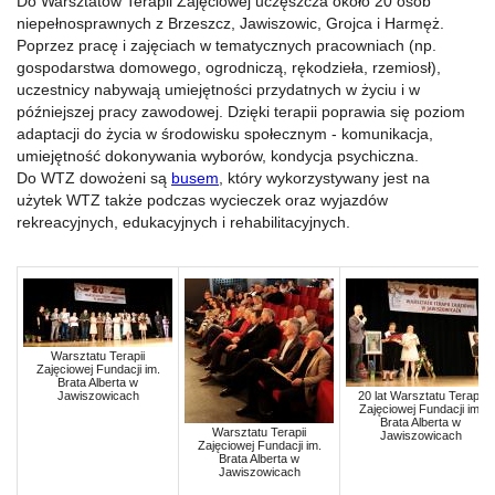
Do Warsztatów Terapii Zajęciowej uczęszcza około 20 osób
niepełnosprawnych z Brzeszcz, Jawiszowic, Grojca i Harmęż.
Poprzez pracę i zajęciach w tematycznych pracowniach (np.
gospodarstwa domowego, ogrodniczą, rękodzieła, rzemiosł),
uczestnicy nabywają umiejętności przydatnych w życiu i w
późniejszej pracy zawodowej. Dzięki terapii poprawia się poziom
adaptacji do życia w środowisku społecznym - komunikacja,
umiejętność dokonywania wyborów, kondycja psychiczna.
Do WTZ dowożeni są
busem
, który wykorzystywany jest na
użytek WTZ także podczas wycieczek oraz wyjazdów
rekreacyjnych, edukacyjnych i rehabilitacyjnych.
Warsztatu Terapii
Zajęciowej Fundacji im.
Brata Alberta w
Jawiszowicach
20 lat Warsztatu Terapii
Zajęciowej Fundacji im.
Brata Alberta w
Warsztatu Terapii
Jawiszowicach
Zajęciowej Fundacji im.
Brata Alberta w
Jawiszowicach