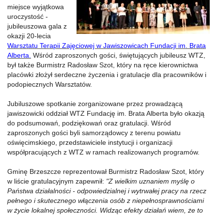
miejsce wyjątkowa
uroczystość -
jubileuszowa gala z
okazji 20-lecia
Warsztatu Terapii Zajęciowej w Jawiszowicach Fundacji im. Brata
Alberta.
Wśród zaproszonych gości, świętujących jubileusz WTZ,
był także Burmistrz Radosław Szot, który na ręce kierownictwa
placówki złożył serdeczne życzenia i gratulacje dla pracowników i
podopiecznych Warsztatów.
Jubiluszowe spotkanie zorganizowane przez prowadzącą
jawiszowicki oddział WTZ Fundację im. Brata Alberta było okazją
do podsumowań, podziękowań oraz gratulacji. Wśród
zaproszonych gości byli samorządowcy z terenu powiatu
oświęcimskiego, przedstawiciele instytucji i organizacji
współpracujących z WTZ w ramach realizowanych programów.
Gminę Brzeszcze reprezentował Burmistrz Radosław Szot, który
w liście gratulacyjnym zapewnił:
"Z wielkim uznaniem myślę o
Państwa działalności - odpowiedzialnej i wytrwałej pracy na rzecz
pełnego i skutecznego włączenia osób z niepełnosprawnościami
w życie lokalnej społeczności. Widząc efekty działań wiem, że to