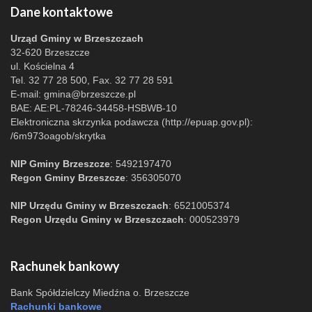
Dane kontaktowe
Urząd Gminy w Brzeszczach
32-620 Brzeszcze
ul. Kościelna 4
Tel. 32 77 28 500, Fax. 32 77 28 591
E-mail:
gmina@brzeszcze.pl
BAE: AE:PL-78246-34458-HSBWB-10
Elektroniczna skrzynka podawcza (http://epuap.gov.pl):
/6m973oagob/skrytka
NIP Gminy Brzeszcze
: 5492197470
Regon Gminy Brzeszcze
: 356305070
NIP Urzędu Gminy w Brzeszczach
: 6521005374
Regon Urzędu Gminy w Brzeszczach
: 000523979
Rachunek bankowy
Bank Spółdzielczy Miedźna o. Brzeszcze
Rachunki bankowe